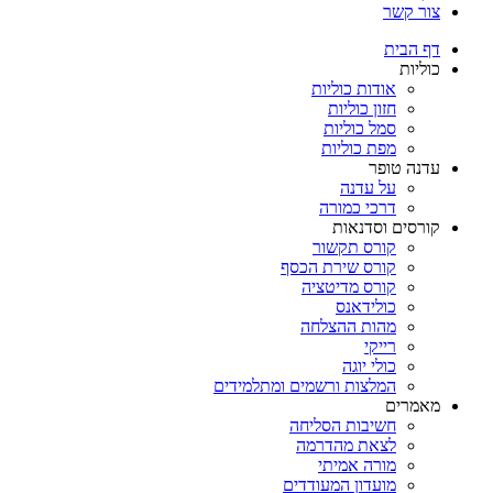
צור קשר
דף הבית
כוליות
אודות כוליות
חזון כוליות
סמל כוליות
מפת כוליות
עדנה טופר
על עדנה
דרכי כמורה
קורסים וסדנאות
קורס תקשור
קורס שירת הכסף
קורס מדיטציה
כולידאנס
מהות ההצלחה
רייקי
כולי יוגה
המלצות ורשמים ומתלמידים
מאמרים
חשיבות הסליחה
לצאת מהדרמה
מורה אמיתי
מועדון המעודדים