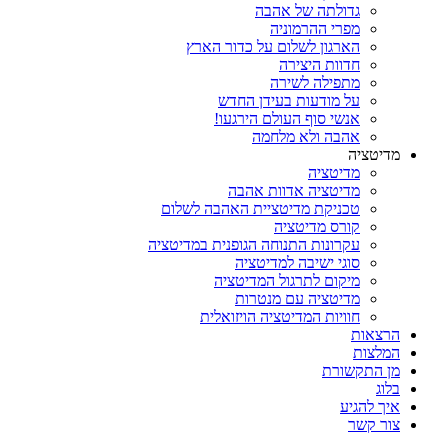
גדולתה של אהבה
מפרי ההרמוניה
הארגון לשלום על כדור הארץ
חדוות היצירה
מתפילה לשירה
על מודעות בעידן החדש
אנשי סוף העולם הירגעו!
אהבה ולא מלחמה
מדיטציה
מדיטציה
מדיטציה אדוות אהבה
טכניקת מדיטציית האהבה לשלום
קורס מדיטציה
עקרונות התנוחה הגופנית במדיטציה
סוגי ישיבה למדיטציה
מיקום לתרגול המדיטציה
מדיטציה עם מנטרות
חוויות המדיטציה הויזואלית
הרצאות
המלצות
מן התקשורת
בלוג
איך להגיע
צור קשר