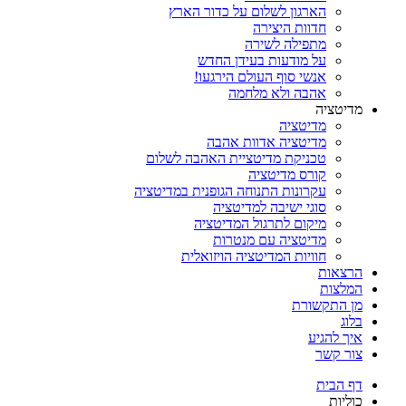
הארגון לשלום על כדור הארץ
חדוות היצירה
מתפילה לשירה
על מודעות בעידן החדש
אנשי סוף העולם הירגעו!
אהבה ולא מלחמה
מדיטציה
מדיטציה
מדיטציה אדוות אהבה
טכניקת מדיטציית האהבה לשלום
קורס מדיטציה
עקרונות התנוחה הגופנית במדיטציה
סוגי ישיבה למדיטציה
מיקום לתרגול המדיטציה
מדיטציה עם מנטרות
חוויות המדיטציה הויזואלית
הרצאות
המלצות
מן התקשורת
בלוג
איך להגיע
צור קשר
דף הבית
כוליות