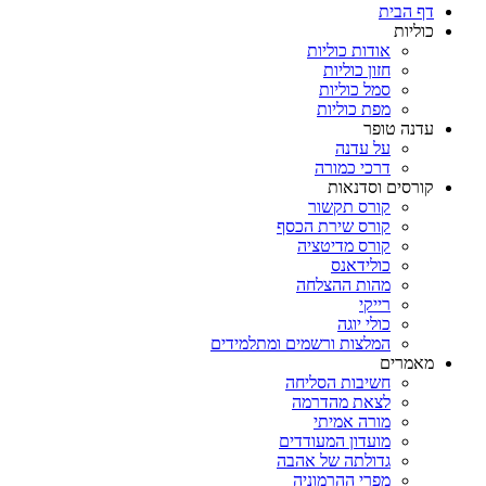
דף הבית
כוליות
אודות כוליות
חזון כוליות
סמל כוליות
מפת כוליות
עדנה טופר
על עדנה
דרכי כמורה
קורסים וסדנאות
קורס תקשור
קורס שירת הכסף
קורס מדיטציה
כולידאנס
מהות ההצלחה
רייקי
כולי יוגה
המלצות ורשמים ומתלמידים
מאמרים
חשיבות הסליחה
לצאת מהדרמה
מורה אמיתי
מועדון המעודדים
גדולתה של אהבה
מפרי ההרמוניה