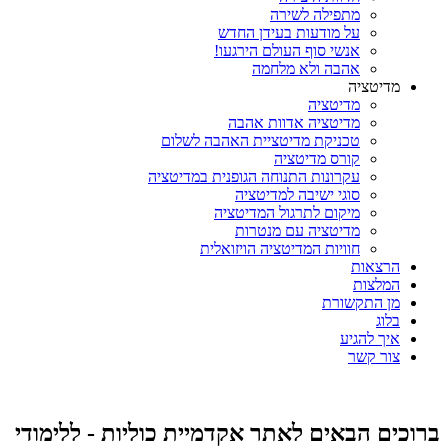
מתפילה לשירה
על מודעות בעידן החדש
אנשי סוף העולם הירגעו!
אהבה ולא מלחמה
מדיטציה
מדיטציה
מדיטציה אדוות אהבה
טכניקת מדיטציית האהבה לשלום
קורס מדיטציה
עקרונות התנוחה הגופנית במדיטציה
סוגי ישיבה למדיטציה
מיקום לתרגול המדיטציה
מדיטציה עם מנטרות
חוויות המדיטציה הויזואלית
הרצאות
המלצות
מן התקשורת
בלוג
איך להגיע
צור קשר
ברוכים הבאים לאתר אקדמיית כוליות - ללימודי