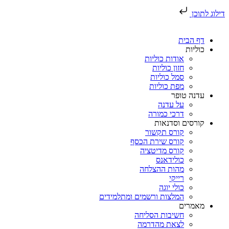
דילוג לתוכן
דף הבית
כוליות
אודות כוליות
חזון כוליות
סמל כוליות
מפת כוליות
עדנה טופר
על עדנה
דרכי כמורה
קורסים וסדנאות
קורס תקשור
קורס שירת הכסף
קורס מדיטציה
כולידאנס
מהות ההצלחה
רייקי
כולי יוגה
המלצות ורשמים ומתלמידים
מאמרים
חשיבות הסליחה
לצאת מהדרמה