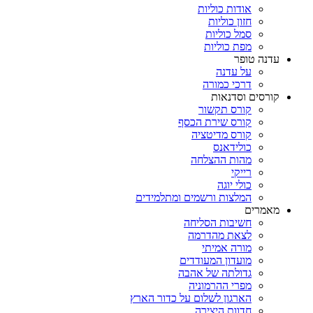
אודות כוליות
חזון כוליות
סמל כוליות
מפת כוליות
עדנה טופר
על עדנה
דרכי כמורה
קורסים וסדנאות
קורס תקשור
קורס שירת הכסף
קורס מדיטציה
כולידאנס
מהות ההצלחה
רייקי
כולי יוגה
המלצות ורשמים ומתלמידים
מאמרים
חשיבות הסליחה
לצאת מהדרמה
מורה אמיתי
מועדון המעודדים
גדולתה של אהבה
מפרי ההרמוניה
הארגון לשלום על כדור הארץ
חדוות היצירה