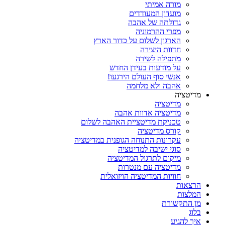
מורה אמיתי
מועדון המעודדים
גדולתה של אהבה
מפרי ההרמוניה
הארגון לשלום על כדור הארץ
חדוות היצירה
מתפילה לשירה
על מודעות בעידן החדש
אנשי סוף העולם הירגעו!
אהבה ולא מלחמה
מדיטציה
מדיטציה
מדיטציה אדוות אהבה
טכניקת מדיטציית האהבה לשלום
קורס מדיטציה
עקרונות התנוחה הגופנית במדיטציה
סוגי ישיבה למדיטציה
מיקום לתרגול המדיטציה
מדיטציה עם מנטרות
חוויות המדיטציה הויזואלית
הרצאות
המלצות
מן התקשורת
בלוג
איך להגיע