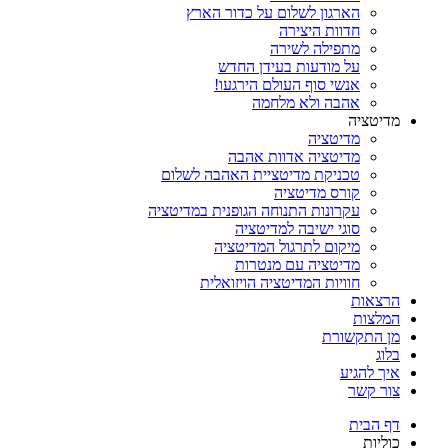
הארגון לשלום על כדור הארץ
חדוות היצירה
מתפילה לשירה
על מודעות בעידן החדש
אנשי סוף העולם הירגעו!
אהבה ולא מלחמה
מדיטציה
מדיטציה
מדיטציה אדוות אהבה
טכניקת מדיטציית האהבה לשלום
קורס מדיטציה
עקרונות התנוחה הגופנית במדיטציה
סוגי ישיבה למדיטציה
מיקום לתרגול המדיטציה
מדיטציה עם מנטרות
חוויות המדיטציה הויזואלית
הרצאות
המלצות
מן התקשורת
בלוג
איך להגיע
צור קשר
דף הבית
כוליות