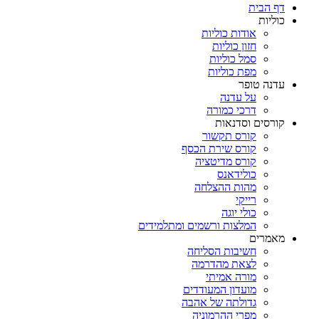
דף הבית
כוליות
אודות כוליות
חזון כוליות
סמל כוליות
מפת כוליות
עדנה טופר
על עדנה
דרכי כמורה
קורסים וסדנאות
קורס תקשור
קורס שירת הכסף
קורס מדיטציה
כולידאנס
מהות ההצלחה
רייקי
כולי יוגה
המלצות ורשמים ומתלמידים
מאמרים
חשיבות הסליחה
לצאת מהדרמה
מורה אמיתי
מועדון המעודדים
גדולתה של אהבה
מפרי ההרמוניה