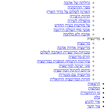
גדולתה של אהבה
מפרי ההרמוניה
הארגון לשלום על כדור הארץ
חדוות היצירה
מתפילה לשירה
על מודעות בעידן החדש
אנשי סוף העולם הירגעו!
אהבה ולא מלחמה
מדיטציה
מדיטציה
מדיטציה אדוות אהבה
טכניקת מדיטציית האהבה לשלום
קורס מדיטציה
עקרונות התנוחה הגופנית במדיטציה
סוגי ישיבה למדיטציה
מיקום לתרגול המדיטציה
מדיטציה עם מנטרות
חוויות המדיטציה הויזואלית
הרצאות
המלצות
מן התקשורת
בלוג
איך להגיע
צור קשר