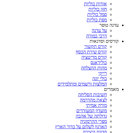
אודות כוליות
חזון כוליות
סמל כוליות
מפת כוליות
עדנה טופר
על עדנה
דרכי כמורה
קורסים וסדנאות
קורס תקשור
קורס שירת הכסף
קורס מדיטציה
כולידאנס
מהות ההצלחה
רייקי
כולי יוגה
המלצות ורשמים ומתלמידים
מאמרים
חשיבות הסליחה
לצאת מהדרמה
מורה אמיתי
מועדון המעודדים
גדולתה של אהבה
מפרי ההרמוניה
הארגון לשלום על כדור הארץ
חדוות היצירה