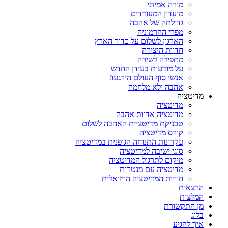
מורה אמיתי
מועדון המעודדים
גדולתה של אהבה
מפרי ההרמוניה
הארגון לשלום על כדור הארץ
חדוות היצירה
מתפילה לשירה
על מודעות בעידן החדש
אנשי סוף העולם הירגעו!
אהבה ולא מלחמה
מדיטציה
מדיטציה
מדיטציה אדוות אהבה
טכניקת מדיטציית האהבה לשלום
קורס מדיטציה
עקרונות התנוחה הגופנית במדיטציה
סוגי ישיבה למדיטציה
מיקום לתרגול המדיטציה
מדיטציה עם מנטרות
חוויות המדיטציה הויזואלית
הרצאות
המלצות
מן התקשורת
בלוג
איך להגיע