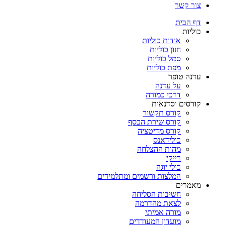
צור קשר
דף הבית
כוליות
אודות כוליות
חזון כוליות
סמל כוליות
מפת כוליות
עדנה טופר
על עדנה
דרכי כמורה
קורסים וסדנאות
קורס תקשור
קורס שירת הכסף
קורס מדיטציה
כולידאנס
מהות ההצלחה
רייקי
כולי יוגה
המלצות ורשמים ומתלמידים
מאמרים
חשיבות הסליחה
לצאת מהדרמה
מורה אמיתי
מועדון המעודדים