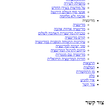
מתפילה לשירה
על מודעות בעידן החדש
אנשי סוף העולם הירגעו!
אהבה ולא מלחמה
מדיטציה
מדיטציה
מדיטציה אדוות אהבה
טכניקת מדיטציית האהבה לשלום
קורס מדיטציה
עקרונות התנוחה הגופנית במדיטציה
סוגי ישיבה למדיטציה
מיקום לתרגול המדיטציה
מדיטציה עם מנטרות
חוויות המדיטציה הויזואלית
הרצאות
המלצות
מן התקשורת
בלוג
איך להגיע
צור קשר
צור קשר