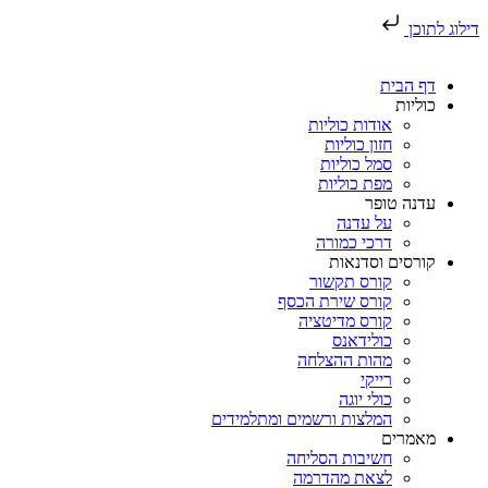
דילוג לתוכן
דף הבית
כוליות
אודות כוליות
חזון כוליות
סמל כוליות
מפת כוליות
עדנה טופר
על עדנה
דרכי כמורה
קורסים וסדנאות
קורס תקשור
קורס שירת הכסף
קורס מדיטציה
כולידאנס
מהות ההצלחה
רייקי
כולי יוגה
המלצות ורשמים ומתלמידים
מאמרים
חשיבות הסליחה
לצאת מהדרמה