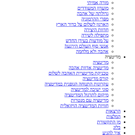
מורה אמיתי
מועדון המעודדים
גדולתה של אהבה
מפרי ההרמוניה
הארגון לשלום על כדור הארץ
חדוות היצירה
מתפילה לשירה
על מודעות בעידן החדש
אנשי סוף העולם הירגעו!
אהבה ולא מלחמה
מדיטציה
מדיטציה
מדיטציה אדוות אהבה
טכניקת מדיטציית האהבה לשלום
קורס מדיטציה
עקרונות התנוחה הגופנית במדיטציה
סוגי ישיבה למדיטציה
מיקום לתרגול המדיטציה
מדיטציה עם מנטרות
חוויות המדיטציה הויזואלית
הרצאות
המלצות
מן התקשורת
בלוג
איך להגיע