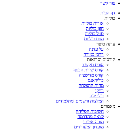
צור קשר
דף הבית
כוליות
אודות כוליות
חזון כוליות
סמל כוליות
מפת כוליות
עדנה טופר
על עדנה
דרכי כמורה
קורסים וסדנאות
קורס תקשור
קורס שירת הכסף
קורס מדיטציה
כולידאנס
מהות ההצלחה
רייקי
כולי יוגה
המלצות ורשמים ומתלמידים
מאמרים
חשיבות הסליחה
לצאת מהדרמה
מורה אמיתי
מועדון המעודדים