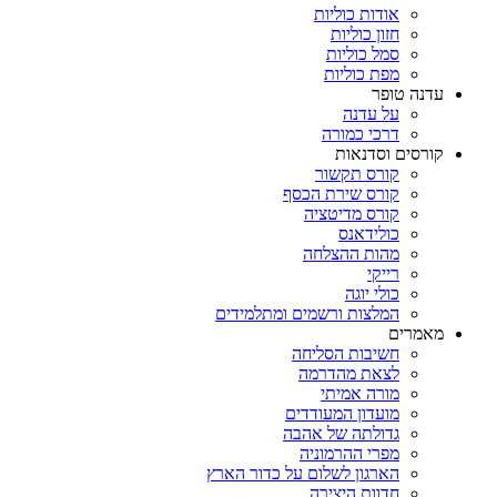
אודות כוליות
חזון כוליות
סמל כוליות
מפת כוליות
עדנה טופר
על עדנה
דרכי כמורה
קורסים וסדנאות
קורס תקשור
קורס שירת הכסף
קורס מדיטציה
כולידאנס
מהות ההצלחה
רייקי
כולי יוגה
המלצות ורשמים ומתלמידים
מאמרים
חשיבות הסליחה
לצאת מהדרמה
מורה אמיתי
מועדון המעודדים
גדולתה של אהבה
מפרי ההרמוניה
הארגון לשלום על כדור הארץ
חדוות היצירה