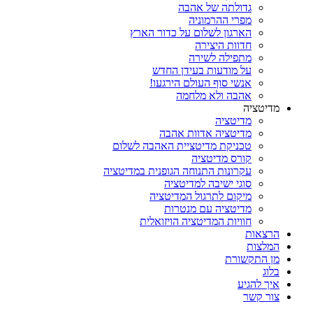
גדולתה של אהבה
מפרי ההרמוניה
הארגון לשלום על כדור הארץ
חדוות היצירה
מתפילה לשירה
על מודעות בעידן החדש
אנשי סוף העולם הירגעו!
אהבה ולא מלחמה
מדיטציה
מדיטציה
מדיטציה אדוות אהבה
טכניקת מדיטציית האהבה לשלום
קורס מדיטציה
עקרונות התנוחה הגופנית במדיטציה
סוגי ישיבה למדיטציה
מיקום לתרגול המדיטציה
מדיטציה עם מנטרות
חוויות המדיטציה הויזואלית
הרצאות
המלצות
מן התקשורת
בלוג
איך להגיע
צור קשר