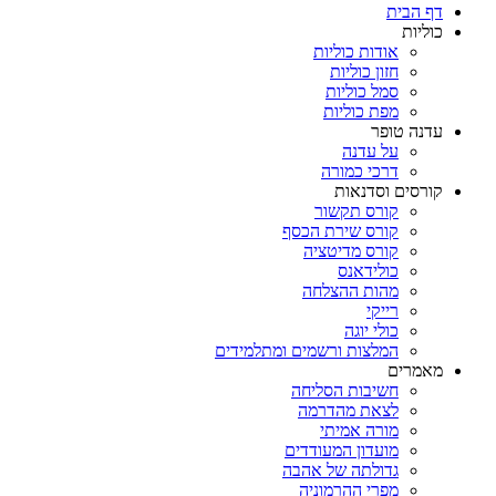
דף הבית
כוליות
אודות כוליות
חזון כוליות
סמל כוליות
מפת כוליות
עדנה טופר
על עדנה
דרכי כמורה
קורסים וסדנאות
קורס תקשור
קורס שירת הכסף
קורס מדיטציה
כולידאנס
מהות ההצלחה
רייקי
כולי יוגה
המלצות ורשמים ומתלמידים
מאמרים
חשיבות הסליחה
לצאת מהדרמה
מורה אמיתי
מועדון המעודדים
גדולתה של אהבה
מפרי ההרמוניה