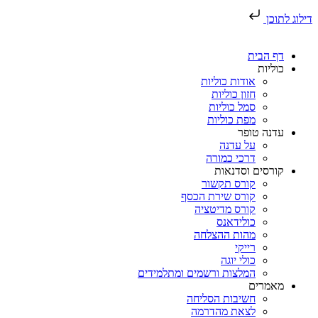
דילוג לתוכן
דף הבית
כוליות
אודות כוליות
חזון כוליות
סמל כוליות
מפת כוליות
עדנה טופר
על עדנה
דרכי כמורה
קורסים וסדנאות
קורס תקשור
קורס שירת הכסף
קורס מדיטציה
כולידאנס
מהות ההצלחה
רייקי
כולי יוגה
המלצות ורשמים ומתלמידים
מאמרים
חשיבות הסליחה
לצאת מהדרמה