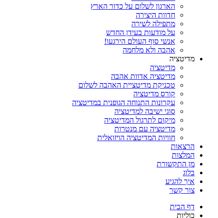
הארגון לשלום על כדור הארץ
חדוות היצירה
מתפילה לשירה
על מודעות בעידן החדש
אנשי סוף העולם הירגעו!
אהבה ולא מלחמה
מדיטציה
מדיטציה
מדיטציה אדוות אהבה
טכניקת מדיטציית האהבה לשלום
קורס מדיטציה
עקרונות התנוחה הגופנית במדיטציה
סוגי ישיבה למדיטציה
מיקום לתרגול המדיטציה
מדיטציה עם מנטרות
חוויות המדיטציה הויזואלית
הרצאות
המלצות
מן התקשורת
בלוג
איך להגיע
צור קשר
דף הבית
כוליות