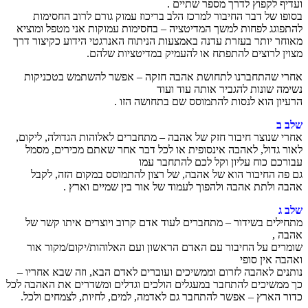
ועדיף לקפוץ לדרך מספר שתיים .
בסופו של דבר החיבור למרכז הלב בריכוז עמוק גורם לרוב החסימות
להתפוגג לפחות למשך המדיטציה – בחסימות עמוקות אני מטפל ומוציא
מאוחר יותר בעזרת עדנה באמצעות הניתוח האנרגטי הידוע כקיצור דרך
מצוין לרוצים להתפתח או להעמיק במדיטציות שלהם.
אחרי שהתחברנו לתחושת אהבה חזקה – אפשר להשתמש בטכניקות
נשימה שונות להגביר אותה עוד ועוד
הרעיון הוא לנסות להתמוסס שם בתחושה הזו .
שלב ב
אחרי שנוצר חיבור חזק של אהבה – מתחברים לאלוהות הגדולה, ליקום,
לאור גדול, לאהבה אינסופית או לכל דבר אחר שאתם מכירים, מסמל
עבורכם כוח עליון וקל לכם להתחבר עמו
גם פה החיבור הוא של אהבה, של רצון להתמוסס במקום הזה, לקבל
אהבה ולתת אהבה ולהפוך לעמוד של אור בין שמיים וארץ .
שלב ג
מתחילים בשידור – מתחברים לעוד אדם קרוב ויוצרים איתו קשר של
אהבה ,
שומרים על החיבור עם האדם הראשון ועם האלוהות/יקום/מקור אור
ואהבה אין סופי
נותנים לאהבה לזרום וממשיכים ועוברים לאדם הבא, וזה שבא אחריו –
כך ממשיכים להתחבר במעגלים הולכים וגדלים ומשדרים את האהבה לכל
כדור הארץ – אפשר להתחבר גם לאדמה, למים, לחיות, לצמחים ולכל.