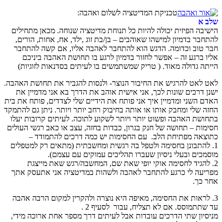
טכניקת המדיטציה לשלום ואהבה:
שלב א
הישיבה הפיזית יכולה להיות כל תנוחת מדיטציה שנוחה. מכאן מתחילים
להתחבר בדמיון למישהו שאוהבים – בן/בת זוג ,ילד, אח, אחות, הורים,
חבר טוב וכדומה. הדגש הוא להתחבר לאהבה אליו, אם קשה להתחבר
אליו ברגע זה – אפשר לחזור בדמיון לרגע בו תחושת האהבה ביניכם
הייתה גדולה מאוד. ( טריק שמשתמשים בו לעיתים בסדנאות לזוגיות)
לאט לאט להרגיש את החיבור הנוצר- ולנסות להגביר את תחושת האהבה.
ישנן דרכים שונות לכך, אני אישית אוהב את הדרך בא אני מדמיין את
האדם השני ומדמיין איך אני פותח את הידיים שלי לצדדים, פותח את בית
החזה שלי ומחבק אותו או אותה בחיבוק רחב יותר ויותר. ניתן גם להתמקד
בתחושת האהבה ופשוט יותר ויותר לשקוע לתוכה. לעיתים קרובות יעלו
חסימות – תחושה של חנק בגרון, כבדות בחזה, עצב או כאב רגשי העולים
כתוצאה מפתיחת הלב. עם החסימות יש כמה דרכים להתמודד –
1. להתבונן בחסימה ולטפל בה רגשית ומחשבתית (מתאים רק למטפלים
מוסמכים ובעלי ניסיון שעברו תהליכים עמוקים עם עצמם).
2. להגיד לחסימה אוקי יופי שאת שם, המחשבה/רגש שאת מייצגת
מפריעה לי כרגע להתחבר לאהבה ולשהות במדיטציה אני אתעסק אתך
אחר כך.
3. לראות את החסימה, מאיפה היא נוצרה ולהקרין למקום הרבה אהבה
עד שתתמוסס. אם לא תצליח, עבור לסעיף 2 .
מניסיון שתי הדרכים עובדות אבל לעיתים דרך מספר אחת ארוכה מידי,