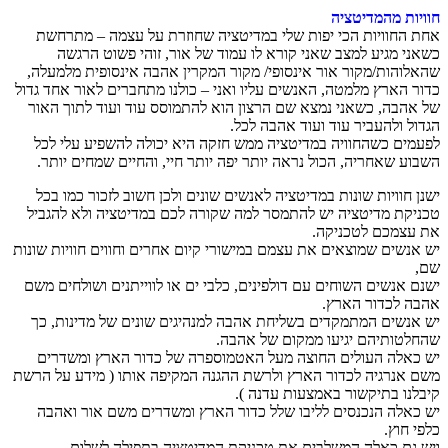
חוויות מהמדיטציה
אחת החוויות הכי יפות שלי במדיטציה שחוזרת על עצמה – מתרחשת
כשאני מגיע למצב שאני קורא לו עמוד של אור, זוהי פשוט הרגשה
שהאלוהות/מקור אור אינסופי/ מקור המקרין אהבה אינסופית מלמעלה,
כדור הארץ מלמטה, האנשים עליו ואני – כולנו מתחברים לאור אחד גדול
של אהבה, כשאני נמצא שם הרצון הוא להתמוסס עוד ועוד לתוך האור
הגדול ולהעביר עוד ועוד אהבה לכל.
לפעמים כשהחוויה במדיטציה ממש חזקה היא יכולה להשפיע עלי לכל
השבוע שאחריה, הכול נראה יותר יפה יותר חיי, והחיים שמחים יותר.
ישנן חוויות שונות במדיטציה לאנשים שונים ולכן חשוב לזכור כמו בכל
טכניקת מדיטציה יש להתמסר למה שקורה לכם במדיטציה ולא להגביל
את עצמכם לטכניקה.
יש אנשים שמוצאים את עצמם במישורי קיום אחרים וחווים חוויות שונות
שם,
ישנם אנשים השוחים עם דולפינים, כלבי ים או לווייתנים ושולחים משם
אהבה לכדור הארץ.
יש אנשים המתמקדים בשליחת אהבה למנהיגים שונים של מדינות, כך
שהחלטותיהם יגיעו ממקום של אהבה.
יש כאלה העולים החוצה מעל האטמוספרה של כדור הארץ ומשדרים
משם אנרגיה לכדור הארץ ולרשת ההגנה המקיפה אותו ( מידע על הרשת
קיבלנו בתיקשור באמצעות עדנה ).
יש כאלה הנכנסים לליבו שלל כדור הארץ ומשדרים משם אור ואהבה
כלפי חוץ.
ויש גם כאלה המשלבים את טכניקת המדיטציה בתפילה לשלום.