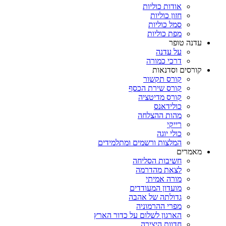
אודות כוליות
חזון כוליות
סמל כוליות
מפת כוליות
עדנה טופר
על עדנה
דרכי כמורה
קורסים וסדנאות
קורס תקשור
קורס שירת הכסף
קורס מדיטציה
כולידאנס
מהות ההצלחה
רייקי
כולי יוגה
המלצות ורשמים ומתלמידים
מאמרים
חשיבות הסליחה
לצאת מהדרמה
מורה אמיתי
מועדון המעודדים
גדולתה של אהבה
מפרי ההרמוניה
הארגון לשלום על כדור הארץ
חדוות היצירה