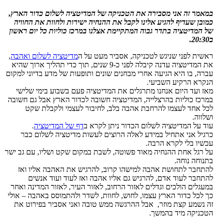
במאמר זה אני מסבירה את הטכניקה של המדיטציה לשלום כדור הארץ,
כמובן שעדיף להגיע אלינו לקבל את ההנחיה ישירות ולחוות את החוויה
של המדיטציה בתדר גבוה המתקיימת אצלנו במרכז כוליות כל יום ראשון
ב20:30.
ראשית לפני שניגש לטכניקה, אסביר מעט על ה
מדיטציה לשלום ואהבה
,
את המדיטציה עדנה קיבלה לפני כ-9 שנים, תוך כדי תהליך ארוך שהיא
עברה, בו היא הגיעה אחרי מבחנים שונים ותופעות של מדע בדיוני למקום
הנקרא הרקיע השביעי.
מאז ועד היום אנחנו מתרגלים את המדיטציה פעם בשבוע בימי שלישי
במרכז כוליות בהרצלייה, המדיטציה חשובה לכדור הארץ אבל גם חשובה
לכל אחד לעצמו להרחבת אהבה בלב, לחיבור לעצמי ולקבלת שקט
ושלווה.
עוד על המדיטציה לשלום הכדור ניתן לקרא ב
דף של המדיטציה
.
כרגיל אני אתחיל במידע לאלה הרוצים לעשות מדיטציה לשלום כבר
עכשיו בלי לקרא הרבה.
על רגל אחת ההנחיה מאוד פשוטה, לשבת במקום שקט ושליו, עם גב ישר
בתנוחה נוחה.
להתחבר לתחושת אהבה למישהו קרוב, להרגיש את האהבה אליו ואז
להתחבר לעוד אדם, להרגיש גם אליו אהבה ואז לעוד ועוד אנשים
במעגלים הולכים וגדלים לאזור הרחוב, לאזור העיר, לאזור המדינה ואחר
כך לכל כדור הארץ עצמו, לחוש, לחוות, לשדר ולהתמוסס באהבה – אולי
זה נשמע קצת מוזר, אבל ההרגשה ממש טובה ואני אסביר בפירוט את
הטכניקה מיד בהמשך.