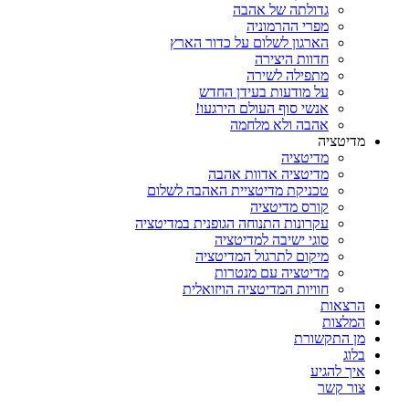
גדולתה של אהבה
מפרי ההרמוניה
הארגון לשלום על כדור הארץ
חדוות היצירה
מתפילה לשירה
על מודעות בעידן החדש
אנשי סוף העולם הירגעו!
אהבה ולא מלחמה
מדיטציה
מדיטציה
מדיטציה אדוות אהבה
טכניקת מדיטציית האהבה לשלום
קורס מדיטציה
עקרונות התנוחה הגופנית במדיטציה
סוגי ישיבה למדיטציה
מיקום לתרגול המדיטציה
מדיטציה עם מנטרות
חוויות המדיטציה הויזואלית
הרצאות
המלצות
מן התקשורת
בלוג
איך להגיע
צור קשר