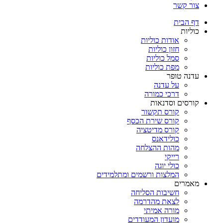
צור קשר
דף הבית
כוליות
אודות כוליות
חזון כוליות
סמל כוליות
מפת כוליות
עדנה טופר
על עדנה
דרכי כמורה
קורסים וסדנאות
קורס תקשור
קורס שירת הכסף
קורס מדיטציה
כולידאנס
מהות ההצלחה
רייקי
כולי יוגה
המלצות ורשמים ומתלמידים
מאמרים
חשיבות הסליחה
לצאת מהדרמה
מורה אמיתי
מועדון המעודדים