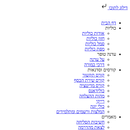
דילוג לתוכן
דף הבית
כוליות
אודות כוליות
חזון כוליות
סמל כוליות
מפת כוליות
עדנה טופר
על עדנה
דרכי כמורה
קורסים וסדנאות
קורס תקשור
קורס שירת הכסף
קורס מדיטציה
כולידאנס
מהות ההצלחה
רייקי
כולי יוגה
המלצות ורשמים ומתלמידים
מאמרים
חשיבות הסליחה
לצאת מהדרמה