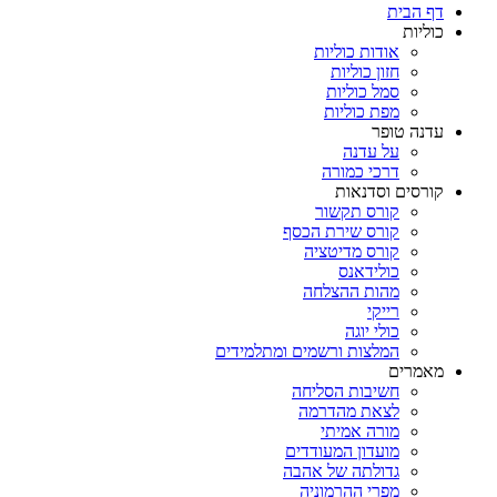
דף הבית
כוליות
אודות כוליות
חזון כוליות
סמל כוליות
מפת כוליות
עדנה טופר
על עדנה
דרכי כמורה
קורסים וסדנאות
קורס תקשור
קורס שירת הכסף
קורס מדיטציה
כולידאנס
מהות ההצלחה
רייקי
כולי יוגה
המלצות ורשמים ומתלמידים
מאמרים
חשיבות הסליחה
לצאת מהדרמה
מורה אמיתי
מועדון המעודדים
גדולתה של אהבה
מפרי ההרמוניה