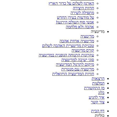
הארגון לשלום על כדור הארץ
חדוות היצירה
מתפילה לשירה
על מודעות בעידן החדש
אנשי סוף העולם הירגעו!
אהבה ולא מלחמה
מדיטציה
מדיטציה
מדיטציה אדוות אהבה
טכניקת מדיטציית האהבה לשלום
קורס מדיטציה
עקרונות התנוחה הגופנית במדיטציה
סוגי ישיבה למדיטציה
מיקום לתרגול המדיטציה
מדיטציה עם מנטרות
חוויות המדיטציה הויזואלית
הרצאות
המלצות
מן התקשורת
בלוג
איך להגיע
צור קשר
דף הבית
כוליות