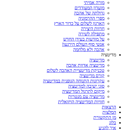
מורה אמיתי
מועדון המעודדים
גדולתה של אהבה
מפרי ההרמוניה
הארגון לשלום על כדור הארץ
חדוות היצירה
מתפילה לשירה
על מודעות בעידן החדש
אנשי סוף העולם הירגעו!
אהבה ולא מלחמה
מדיטציה
מדיטציה
מדיטציה אדוות אהבה
טכניקת מדיטציית האהבה לשלום
קורס מדיטציה
עקרונות התנוחה הגופנית במדיטציה
סוגי ישיבה למדיטציה
מיקום לתרגול המדיטציה
מדיטציה עם מנטרות
חוויות המדיטציה הויזואלית
הרצאות
המלצות
מן התקשורת
בלוג
איך להגיע